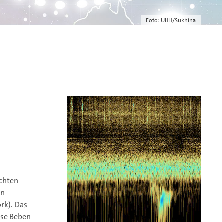
Foto: UHH/Sukhina
achten
on
rk). Das
ese Beben