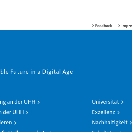
Feedback
Impr
le Future in a Digital Age
ng an der UHH
Universität
n der UHH
Exzellenz
ieren
Nachhaltigkeit